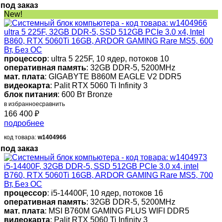
под заказ
New!
ultra 5 225F, 32GB DDR-5, SSD 512GB PCIe 3.0 x4, Intel
B860, RTX 5060Ti 16GB, ARDOR GAMING Rare MS5, 600
Вт, Без ОС
процессор
: ultra 5 225F, 10 ядер, потоков 10
оперативная память
: 32GB DDR-5, 5200MHz
мат. плата
: GIGABYTE B860M EAGLE V2 DDR5
видеокарта
: Palit RTX 5060 Ti Infinity 3
блок питания
: 600 Вт Bronze
в избранное
сравнить
166 400
₽
подробнее
код товара:
w1404966
под заказ
i5-14400F, 32GB DDR-5, SSD 512GB PCIe 3.0 x4, intel
B760, RTX 5060Ti 16GB, ARDOR GAMING Rare MS5, 700
Вт, Без ОС
процессор
: i5-14400F, 10 ядер, потоков 16
оперативная память
: 32GB DDR-5, 5200MHz
мат. плата
: MSI B760M GAMING PLUS WIFI DDR5
видеокарта
: Palit RTX 5060 Ti Infinity 3