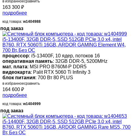
в избранное
сравнить
163 300
₽
подробнее
код товара:
w1404988
под заказ
i5-13400F, 32GB DDR-5, SSD 512GB PCIe 3.0 x4, intel
B760, RTX 5060Ti 16GB, ARDOR GAMING Element W4,
700 Вт, Без ОС
процессор
: i5-13400F, 10 ядер, потоков 16
оперативная память
: 32GB DDR-5, 5200MHz
мат. плата
: MSI PRO B760M-P DDR5
видеокарта
: Palit RTX 5060 Ti Infinity 3
блок питания
: 700 Вт 80 PLUS
в избранное
сравнить
164 600
₽
подробнее
код товара:
w1404999
под заказ
i5-14400F, 32GB DDR-5, SSD 512GB PCIe 3.0 x4, intel
B760, RTX 5060Ti 16GB, ARDOR GAMING Rare MS5, 700
Вт, Без ОС