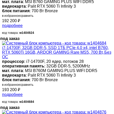
мат. плата
: MSI B760 GAMING PLUS WIFI DDR5
видеокарта
: Palit RTX 5060 Ti Infinity 3
блок питания
: 700 Вт Bronze
в избранное
сравнить
192 200
₽
подробнее
код товара:
w1404924
под заказ
i7-14700F, 32GB DDR-5, SSD 1ТБ PCIe 4.0 x4, intel B760,
RTX 5060Ti 16GB, ARDOR GAMING Rare MS5, 700 Вт, Без
ОС
процессор
: i7-14700F, 20 ядер, потоков 28
оперативная память
: 32GB DDR-5, 5200MHz
мат. плата
: MSI B760M GAMING PLUS WIFI DDR5
видеокарта
: Palit RTX 5060 Ti Infinity 3
блок питания
: 700 Вт Bronze
в избранное
сравнить
193 200
₽
подробнее
код товара:
w1404684
под заказ