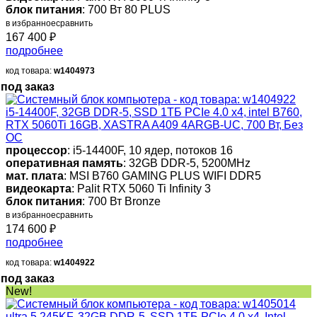
блок питания
: 700 Вт 80 PLUS
в избранное
сравнить
167 400
₽
подробнее
код товара:
w1404973
под заказ
i5-14400F, 32GB DDR-5, SSD 1ТБ PCIe 4.0 x4, intel B760,
RTX 5060Ti 16GB, XASTRA A409 4ARGB-UC, 700 Вт, Без
ОС
процессор
: i5-14400F, 10 ядер, потоков 16
оперативная память
: 32GB DDR-5, 5200MHz
мат. плата
: MSI B760 GAMING PLUS WIFI DDR5
видеокарта
: Palit RTX 5060 Ti Infinity 3
блок питания
: 700 Вт Bronze
в избранное
сравнить
174 600
₽
подробнее
код товара:
w1404922
под заказ
New!
ultra 5 245KF, 32GB DDR-5, SSD 1ТБ PCIe 4.0 x4, Intel