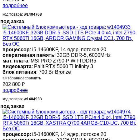
подробнее
код товара:
w1404768
под заказ
i5-14600KF, 32GB DDR-5, SSD 1ТБ PCIe 4.0 x4, intel Z790,
RTX 5060Ti 16GB, ARDOR GAMING Crystal CC1, 700 Вт,
Без ОС
процессор
: i5-14600KF, 14 ядер, потоков 20
оперативная память
: 32GB DDR-5, 6000MHz
мат. плата
: MSI PRO Z790-P WIFI DDR5
видеокарта
: Palit RTX 5060 Ti Infinity 3
блок питания
: 700 Вт Bronze
в избранное
сравнить
202 800
₽
подробнее
код товара:
w1404933
под заказ
i5-14600KF, 32GB DDR-5, SSD 1ТБ PCIe 4.0 x4, intel Z790,
RTX 5060Ti 16GB, XASTRA Q700 4ARGB-C10-UC, 700 Вт,
Без ОС
процессор
: i5-14600KF, 14 ядер, потоков 20
оперативная память
: 32GB DDR-5, 6000MHz