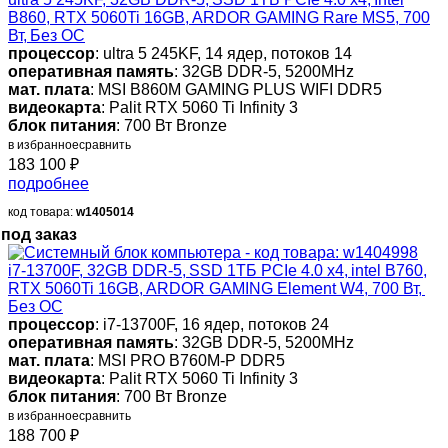
B860, RTX 5060Ti 16GB, ARDOR GAMING Rare MS5, 700
Вт, Без ОС
процессор
: ultra 5 245KF, 14 ядер, потоков 14
оперативная память
: 32GB DDR-5, 5200MHz
мат. плата
: MSI B860M GAMING PLUS WIFI DDR5
видеокарта
: Palit RTX 5060 Ti Infinity 3
блок питания
: 700 Вт Bronze
в избранное
сравнить
183 100
₽
подробнее
код товара:
w1405014
под заказ
i7-13700F, 32GB DDR-5, SSD 1ТБ PCIe 4.0 x4, intel B760,
RTX 5060Ti 16GB, ARDOR GAMING Element W4, 700 Вт,
Без ОС
процессор
: i7-13700F, 16 ядер, потоков 24
оперативная память
: 32GB DDR-5, 5200MHz
мат. плата
: MSI PRO B760M-P DDR5
видеокарта
: Palit RTX 5060 Ti Infinity 3
блок питания
: 700 Вт Bronze
в избранное
сравнить
188 700
₽