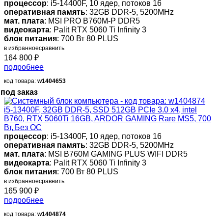
процессор
: i5-14400F, 10 ядер, потоков 16
оперативная память
: 32GB DDR-5, 5200MHz
мат. плата
: MSI PRO B760M-P DDR5
видеокарта
: Palit RTX 5060 Ti Infinity 3
блок питания
: 700 Вт 80 PLUS
в избранное
сравнить
164 800
₽
подробнее
код товара:
w1404653
под заказ
i5-13400F, 32GB DDR-5, SSD 512GB PCIe 3.0 x4, intel
B760, RTX 5060Ti 16GB, ARDOR GAMING Rare MS5, 700
Вт, Без ОС
процессор
: i5-13400F, 10 ядер, потоков 16
оперативная память
: 32GB DDR-5, 5200MHz
мат. плата
: MSI B760M GAMING PLUS WIFI DDR5
видеокарта
: Palit RTX 5060 Ti Infinity 3
блок питания
: 700 Вт 80 PLUS
в избранное
сравнить
165 900
₽
подробнее
код товара:
w1404874