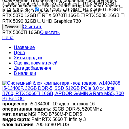
охлаждения. Правильно подобранная конфигурация,
Intel Graphics
Intel Xe Graphics
RTX 5050 8GB
учитывающая все эти факторы, позволит вам получить
RTX 5060 8GB
RTX 5060Ti 16GB
RTX 5060Ti 8GB
максимальную отдачу от вашего компьютера.
RTX 5070 12GB
RTX 5070Ti 16GB
RTX 5080 16GB
RTX 5090 32GB
UHD Graphics 730
Очистить
RTX 5060Ti 16GB
Очистить
Цена
Название
Цена
Хиты продаж
Оценка покупателей
Дата добавления
В наличии
i5-13400F, 32GB DDR-5, SSD 512GB PCIe 3.0 x4, intel
B760, RTX 5060Ti 16GB, ARDOR GAMING Rare MS5, 700
Вт, Без ОС
процессор
: i5-13400F, 10 ядер, потоков 16
оперативная память
: 32GB DDR-5, 5200MHz
мат. плата
: MSI PRO B760M-P DDR5
видеокарта
: Palit RTX 5060 Ti Infinity 3
блок питания
: 700 Вт 80 PLUS