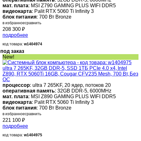
мат. плата
: MSI Z790 GAMING PLUS WIFI DDR5
видеокарта
: Palit RTX 5060 Ti Infinity 3
блок питания
: 700 Вт Bronze
в избранное
сравнить
208 300
₽
подробнее
код товара:
w1404974
под заказ
New!
ultra 7 265KF, 32GB DDR-5, SSD 1ТБ PCIe 4.0 x4, Intel
Z890, RTX 5060Ti 16GB, Cougar CFV235 Mesh, 700 Вт, Без
ОС
процессор
: ultra 7 265KF, 20 ядер, потоков 20
оперативная память
: 32GB DDR-5, 6000MHz
мат. плата
: MSI Z890 GAMING PLUS WIFI DDR5
видеокарта
: Palit RTX 5060 Ti Infinity 3
блок питания
: 700 Вт Bronze
в избранное
сравнить
221 100
₽
подробнее
код товара:
w1404975