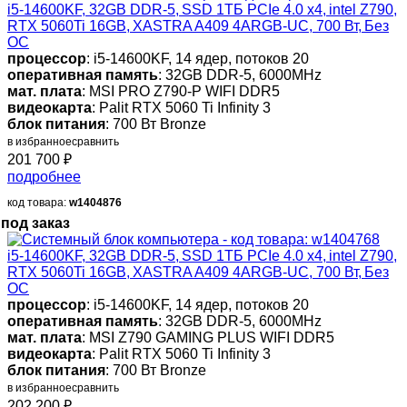
i5-14600KF, 32GB DDR-5, SSD 1ТБ PCIe 4.0 x4, intel Z790,
RTX 5060Ti 16GB, XASTRA A409 4ARGB-UC, 700 Вт, Без
ОС
процессор
: i5-14600KF, 14 ядер, потоков 20
оперативная память
: 32GB DDR-5, 6000MHz
мат. плата
: MSI PRO Z790-P WIFI DDR5
видеокарта
: Palit RTX 5060 Ti Infinity 3
блок питания
: 700 Вт Bronze
в избранное
сравнить
201 700
₽
подробнее
код товара:
w1404876
под заказ
i5-14600KF, 32GB DDR-5, SSD 1ТБ PCIe 4.0 x4, intel Z790,
RTX 5060Ti 16GB, XASTRA A409 4ARGB-UC, 700 Вт, Без
ОС
процессор
: i5-14600KF, 14 ядер, потоков 20
оперативная память
: 32GB DDR-5, 6000MHz
мат. плата
: MSI Z790 GAMING PLUS WIFI DDR5
видеокарта
: Palit RTX 5060 Ti Infinity 3
блок питания
: 700 Вт Bronze
в избранное
сравнить
202 200
₽