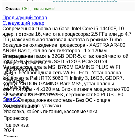
Оплата
:
СБП, наличными!
Предыдущий товар
Следующий товар
Современная сборка на базе: Intel Core i5-14400F, 10
ядер, потоков 16, частота процессора: 2.5 ГГц или до 4.7
ГГц максимальная тактовая частота в режиме Turbo.
Воздушное охлаждение процессора - XASTRA AR400
ARGB Basic, кол-во вентиляторов - 1 x 120мм.
Оперативная память 32GB DDR-5, с тактовой частотой
Читать далее
5200MHz. Накопитель SSD 512GB PCIe 3.0 x4.
Общие параметры:
Материнская плата MSI B760M GAMING PLUS WIFI
Производитель:
DDR5, беспроводная сеть Wi-Fi - Есть. Установлена
АСБ
видеокарта Palit RTX 5060 Ti Infinity 3, 16GB, GDDR7.
Гарантия:
Корпус ARDOR GAMING Rare MS5, установлены
12 месяцев
вентиляторы - 4 х120 мм. Блок питания мощностью 700
Операционная система:
Вт, модель 1STPLAYER FK, сертификат 80 PLUS - 80
Без ОС
PLUS. Операционная система - Без ОС - опция
(выберите в доп. услугах).
Комплектация:
Упаковка, кабель питания, кассовые чеки
Процессор:
Год релиза:
2024