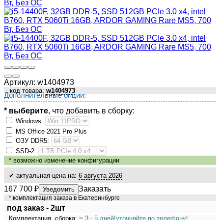
Артикул:
w1404973
код товара:
w1404973
Дополнительные опции:
* выберите
, что добавить в сборку:
Windows:
MS Оffiсе 2021 Рrо Рlus
ОЗУ DDR5:
SSD-2:
*
возможно изменение конфигурации
✔ актуальная цена на:
6 августа 2026
167 700
₽
Заказать
Уведомить
* комплектация заказа в Екатеринбурге
под заказ - 2шт
Комплектация, сборка: ~
3 - 5 дней!
уточняйте по телефону!