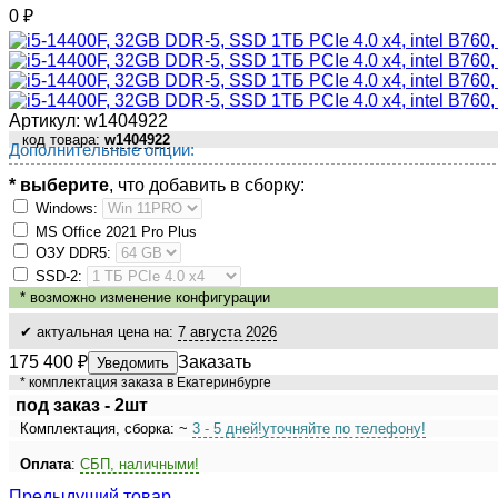
0
₽
Артикул:
w1404922
код товара:
w1404922
Дополнительные опции:
* выберите
, что добавить в сборку:
Windows:
MS Оffiсе 2021 Рrо Рlus
ОЗУ DDR5:
SSD-2:
*
возможно изменение конфигурации
✔ актуальная цена на:
7 августа 2026
175 400
₽
Заказать
Уведомить
* комплектация заказа в Екатеринбурге
под заказ - 2шт
Комплектация, сборка: ~
3 - 5 дней!
уточняйте по телефону!
Оплата
:
СБП, наличными!
Предыдущий товар