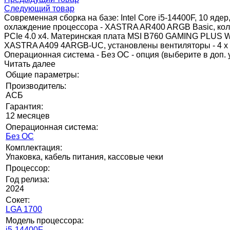
Следующий товар
Современная сборка на базе: Intel Core i5-14400F, 10 яде
охлаждение процессора - XASTRA AR400 ARGB Basic, кол-
PCIe 4.0 x4. Материнская плата MSI B760 GAMING PLUS WIFI
XASTRA A409 4ARGB-UC, установлены вентиляторы - 4 x 
Операционная система - Без ОС - опция (выберите в доп. у
Читать далее
Общие параметры:
Производитель:
АСБ
Гарантия:
12 месяцев
Операционная система:
Без ОС
Комплектация:
Упаковка, кабель питания, кассовые чеки
Процессор:
Год релиза:
2024
Сокет:
LGA 1700
Модель процессора:
i5-14400F