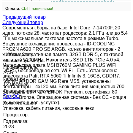
Оплата
:
СБП, наличными!
Предыдущий товар
Следующий товар
Современная сборка на базе: Intel Core i7-14700F, 20
ядер, потоков 28, частота процессора: 2.1 ГГц или до 5.4
ГГц максимальная тактовая частота в режиме Turbo.
Воздушное охлаждение процессора - ID-COOLING
FROZN A620 PRO SE ARGB, кол-во вентиляторов - 2
x120мм. Оперативная память 32GB DDR-5, с тактовой
Читать далее
частотой 5200MHz. Накопитель SSD 1ТБ PCIe 4.0 x4.
Общие параметры:
Материнская плата MSI B760M GAMING PLUS WIFI
Производитель:
DDR5, беспроводная сеть Wi-Fi - Есть. Установлена
АСБ
видеокарта Palit RTX 5060 Ti Infinity 3, 16GB, GDDR7.
Гарантия:
Корпус ARDOR GAMING Rare MS5, установлены
12 месяцев
вентиляторы - 4х120 мм. Блок питания мощностью 700
Операционная система:
Вт, модель 1STPLAYER DK Premium, сертификат 80
Без ОС
PLUS - Bronze. Операционная система - Без ОС - опция
(выберите в доп. услугах).
Комплектация:
Упаковка, кабель питания, кассовые чеки
Процессор:
Год релиза:
2023