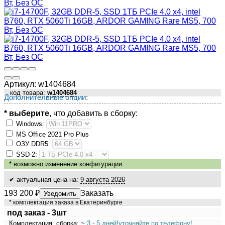
Артикул:
w1404684
код товара:
w1404684
Дополнительные опции:
* выберите
, что добавить в сборку:
Windows:
MS Оffiсе 2021 Рrо Рlus
ОЗУ DDR5:
SSD-2:
*
возможно изменение конфигурации
✔ актуальная цена на:
9 августа 2026
193 200
₽
Заказать
Уведомить
* комплектация заказа в Екатеринбурге
под заказ - 3шт
Комплектация, сборка: ~
3 - 5 дней!
уточняйте по телефону!