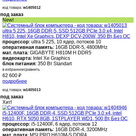
код товара:
w1405012
под заказ
New!
ultra 5 225, 16GB DDR-5, SSD 512GB PCIe 3.0 x4, Intel
H810, Intel Xe Graphics, DEXP DCV-200W, 350 Вт, Без ОС
процессор
: ultra 5 225, 10 ядер, потоков 10
оперативная память
: 16GB DDR-5, 4800MHz
мат. плата
: GIGABYTE H810M H DDR5
видеокарта
: Intel Xe Graphics
блок питания
: 350 Вт Standart
в избранное
сравнить
62 600
₽
подробнее
код товара:
w1405013
под заказ
Хит!
i5-12400F, 16GB DDR-4, SSD 512GB PCIe 3.0 x4, intel
H610, RTX 5050 8GB, 1STPLAYER WD1, 500 Вт, Без ОС
процессор
: i5-12400F, 6 ядер, потоков 12
оперативная память
: 16GB DDR-4, 3200MHz
мат. плата
: MSI PRO H610M-S DDR4