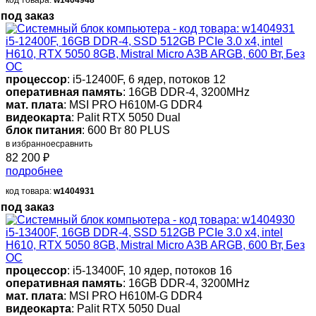
под заказ
i5-12400F, 16GB DDR-4, SSD 512GB PCIe 3.0 x4, intel
H610, RTX 5050 8GB, Mistral Micro A3B ARGB, 600 Вт, Без
ОС
процессор
: i5-12400F, 6 ядер, потоков 12
оперативная память
: 16GB DDR-4, 3200MHz
мат. плата
: MSI PRO H610M-G DDR4
видеокарта
: Palit RTX 5050 Dual
блок питания
: 600 Вт 80 PLUS
в избранное
сравнить
82 200
₽
подробнее
код товара:
w1404931
под заказ
i5-13400F, 16GB DDR-4, SSD 512GB PCIe 3.0 x4, intel
H610, RTX 5050 8GB, Mistral Micro A3B ARGB, 600 Вт, Без
ОС
процессор
: i5-13400F, 10 ядер, потоков 16
оперативная память
: 16GB DDR-4, 3200MHz
мат. плата
: MSI PRO H610M-G DDR4
видеокарта
: Palit RTX 5050 Dual