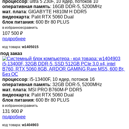
процессор
: ultra 5 230F, 10 ядер, потоков 10
оперативная память
: 16GB DDR-5, 5200MHz
мат. плата
: GIGABYTE H810M H DDR5
видеокарта
: Palit RTX 5060 Dual
блок питания
: 600 Вт 80 PLUS
в избранное
сравнить
107 500
₽
подробнее
код товара:
w1405015
под заказ
i5-13400F, 32GB DDR-5, SSD 512GB PCIe 3.0 x4, intel
B760, RTX 5060 8GB, ARDOR GAMING Rare MS5, 600 Вт,
Без ОС
процессор
: i5-13400F, 10 ядер, потоков 16
оперативная память
: 32GB DDR-5, 5200MHz
мат. плата
: MSI PRO B760M-P DDR5
видеокарта
: Palit RTX 5060 Dual
блок питания
: 600 Вт 80 PLUS
в избранное
сравнить
131 900
₽
подробнее
код товара:
w1404903