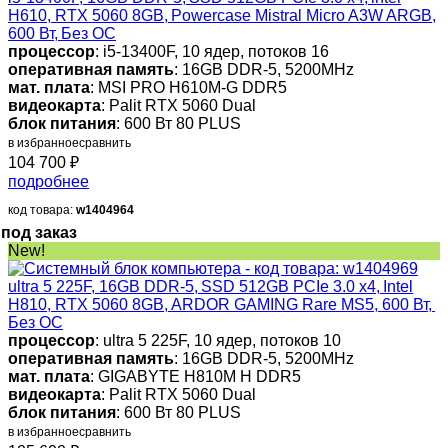
H610, RTX 5060 8GB, Powercase Mistral Micro A3W ARGB,
600 Вт, Без ОС
процессор
: i5-13400F, 10 ядер, потоков 16
оперативная память
: 16GB DDR-5, 5200MHz
мат. плата
: MSI PRO H610M-G DDR5
видеокарта
: Palit RTX 5060 Dual
блок питания
: 600 Вт 80 PLUS
в избранное
сравнить
104 700
₽
подробнее
код товара:
w1404964
под заказ
New!
ultra 5 225F, 16GB DDR-5, SSD 512GB PCIe 3.0 x4, Intel
H810, RTX 5060 8GB, ARDOR GAMING Rare MS5, 600 Вт,
Без ОС
процессор
: ultra 5 225F, 10 ядер, потоков 10
оперативная память
: 16GB DDR-5, 5200MHz
мат. плата
: GIGABYTE H810M H DDR5
видеокарта
: Palit RTX 5060 Dual
блок питания
: 600 Вт 80 PLUS
в избранное
сравнить