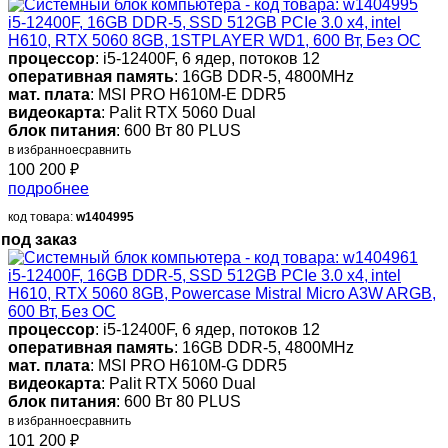
i5-12400F, 16GB DDR-5, SSD 512GB PCIe 3.0 x4, intel
H610, RTX 5060 8GB, 1STPLAYER WD1, 600 Вт, Без ОС
процессор
: i5-12400F, 6 ядер, потоков 12
оперативная память
: 16GB DDR-5, 4800MHz
мат. плата
: MSI PRO H610M-E DDR5
видеокарта
: Palit RTX 5060 Dual
блок питания
: 600 Вт 80 PLUS
в избранное
сравнить
100 200
₽
подробнее
код товара:
w1404995
под заказ
i5-12400F, 16GB DDR-5, SSD 512GB PCIe 3.0 x4, intel
H610, RTX 5060 8GB, Powercase Mistral Micro A3W ARGB,
600 Вт, Без ОС
процессор
: i5-12400F, 6 ядер, потоков 12
оперативная память
: 16GB DDR-5, 4800MHz
мат. плата
: MSI PRO H610M-G DDR5
видеокарта
: Palit RTX 5060 Dual
блок питания
: 600 Вт 80 PLUS
в избранное
сравнить
101 200
₽