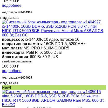
105 600
₽
подробнее
код товара:
w1404969
под заказ
i5-14400F, 16GB DDR-5, SSD 512GB PCIe 3.0 x4, intel
H610, RTX 5060 8GB, Powercase Mistral Micro A3B ARGB,
600 Вт, Без ОС
процессор
: i5-14400F, 10 ядер, потоков 16
оперативная память
: 16GB DDR-5, 5200MHz
мат. плата
: MSI PRO H610M-G DDR5
видеокарта
: Palit RTX 5060 Dual
блок питания
: 600 Вт 80 PLUS
в избранное
сравнить
106 500
₽
подробнее
код товара:
w1404927
под заказ
New!
ultra 5 230F, 16GB DDR-5, SSD 512GB PCIe 3.0 x4, Intel
H810, RTX 5060 8GB, ARDOR GAMING Rare MS5, 600 Вт,
Без ОС