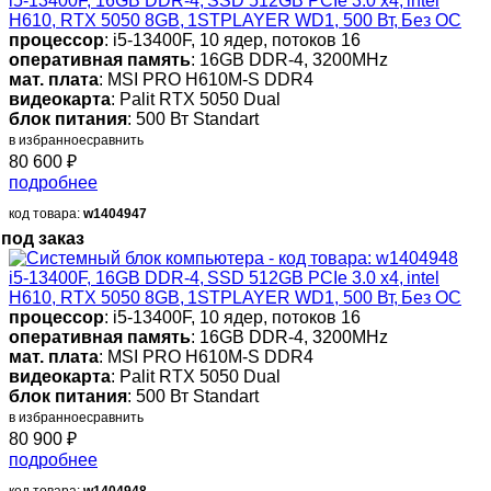
i5-13400F, 16GB DDR-4, SSD 512GB PCIe 3.0 x4, intel
H610, RTX 5050 8GB, 1STPLAYER WD1, 500 Вт, Без ОС
процессор
: i5-13400F, 10 ядер, потоков 16
оперативная память
: 16GB DDR-4, 3200MHz
мат. плата
: MSI PRO H610M-S DDR4
видеокарта
: Palit RTX 5050 Dual
блок питания
: 500 Вт Standart
в избранное
сравнить
80 600
₽
подробнее
код товара:
w1404947
под заказ
i5-13400F, 16GB DDR-4, SSD 512GB PCIe 3.0 x4, intel
H610, RTX 5050 8GB, 1STPLAYER WD1, 500 Вт, Без ОС
процессор
: i5-13400F, 10 ядер, потоков 16
оперативная память
: 16GB DDR-4, 3200MHz
мат. плата
: MSI PRO H610M-S DDR4
видеокарта
: Palit RTX 5050 Dual
блок питания
: 500 Вт Standart
в избранное
сравнить
80 900
₽
подробнее
код товара:
w1404948