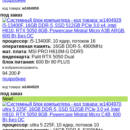
подробнее
код товара:
w1404959
под заказ
i5-13400F, 16GB DDR-5, SSD 512GB PCIe 3.0 x4, intel
H610, RTX 5050 8GB, Powercase Mistral Micro A3B ARGB,
600 Вт, Без ОС
процессор
: i5-13400F, 10 ядер, потоков 16
оперативная память
: 16GB DDR-5, 4800MHz
мат. плата
: MSI PRO H610M-G DDR5
видеокарта
: Palit RTX 5050 Dual
блок питания
: 600 Вт 80 PLUS
в избранное
сравнить
94 200
₽
подробнее
код товара:
w1404929
под заказ
New!
ultra 5 225F, 16GB DDR-5, SSD 512GB PCIe 3.0 x4, Intel
H810, RTX 5050 8GB, Powercase Mistral Micro C4B, 600
Вт, Без ОС
процессор
: ultra 5 225F, 10 ядер, потоков 10