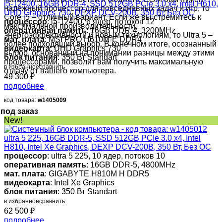
i5-12400, 16GB DDR-4, SSD 512GB PCIe 3.0 x4, intel H610,
надежный процессор для повседневных задач и игр, то
UHD Graphics 730, DEXP DCV-200B, 350 Вт, Без ОС
Core i5 – отличный вариант. Если же вы стремитесь к
процессор
: i5-12400, 6 ядер, потоков 12
максимальной производительности,
оперативная память
: 16GB DDR-4, 3200MHz
энергоэффективности и новым технологиям, то Ultra 5 –
мат. плата
: MSI PRO H610M-E DDR4
более подходящий выбор. В конечном итоге, осознанный
видеокарта
: UHD Graphics 730
выбор, основанный на понимании разницы между этими
блок питания
: 350 Вт Standart
процессорами, позволит вам получить максимальную
в избранное
сравнить
отдачу от вашего компьютера.
49 300
₽
подробнее
код товара:
w1405009
под заказ
New!
ultra 5 225, 16GB DDR-5, SSD 512GB PCIe 3.0 x4, Intel
H810, Intel Xe Graphics, DEXP DCV-200B, 350 Вт, Без ОС
процессор
: ultra 5 225, 10 ядер, потоков 10
оперативная память
: 16GB DDR-5, 4800MHz
мат. плата
: GIGABYTE H810M H DDR5
видеокарта
: Intel Xe Graphics
блок питания
: 350 Вт Standart
в избранное
сравнить
62 500
₽
подробнее