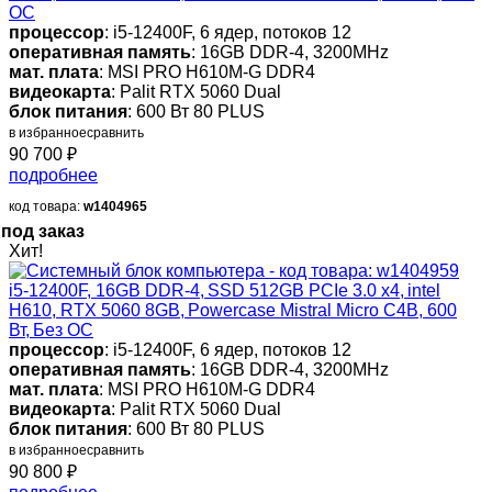
ОС
процессор
: i5-12400F, 6 ядер, потоков 12
оперативная память
: 16GB DDR-4, 3200MHz
мат. плата
: MSI PRO H610M-G DDR4
видеокарта
: Palit RTX 5060 Dual
блок питания
: 600 Вт 80 PLUS
в избранное
сравнить
90 700
₽
подробнее
код товара:
w1404965
под заказ
Хит!
i5-12400F, 16GB DDR-4, SSD 512GB PCIe 3.0 x4, intel
H610, RTX 5060 8GB, Powercase Mistral Micro C4B, 600
Вт, Без ОС
процессор
: i5-12400F, 6 ядер, потоков 12
оперативная память
: 16GB DDR-4, 3200MHz
мат. плата
: MSI PRO H610M-G DDR4
видеокарта
: Palit RTX 5060 Dual
блок питания
: 600 Вт 80 PLUS
в избранное
сравнить
90 800
₽