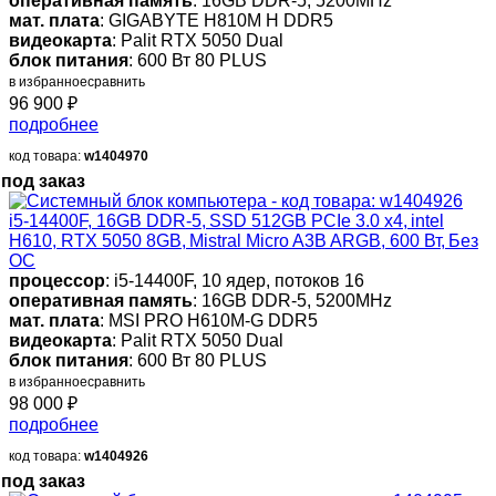
оперативная память
: 16GB DDR-5, 5200MHz
мат. плата
: GIGABYTE H810M H DDR5
видеокарта
: Palit RTX 5050 Dual
блок питания
: 600 Вт 80 PLUS
в избранное
сравнить
96 900
₽
подробнее
код товара:
w1404970
под заказ
i5-14400F, 16GB DDR-5, SSD 512GB PCIe 3.0 x4, intel
H610, RTX 5050 8GB, Mistral Micro A3B ARGB, 600 Вт, Без
ОС
процессор
: i5-14400F, 10 ядер, потоков 16
оперативная память
: 16GB DDR-5, 5200MHz
мат. плата
: MSI PRO H610M-G DDR5
видеокарта
: Palit RTX 5050 Dual
блок питания
: 600 Вт 80 PLUS
в избранное
сравнить
98 000
₽
подробнее
код товара:
w1404926
под заказ