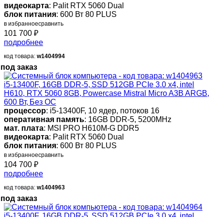
видеокарта
: Palit RTX 5060 Dual
блок питания
: 600 Вт 80 PLUS
в избранное
сравнить
101 700
₽
подробнее
код товара:
w1404994
под заказ
i5-13400F, 16GB DDR-5, SSD 512GB PCIe 3.0 x4, intel
H610, RTX 5060 8GB, Powercase Mistral Micro A3B ARGB,
600 Вт, Без ОС
процессор
: i5-13400F, 10 ядер, потоков 16
оперативная память
: 16GB DDR-5, 5200MHz
мат. плата
: MSI PRO H610M-G DDR5
видеокарта
: Palit RTX 5060 Dual
блок питания
: 600 Вт 80 PLUS
в избранное
сравнить
104 700
₽
подробнее
код товара:
w1404963
под заказ
i5-13400F, 16GB DDR-5, SSD 512GB PCIe 3.0 x4, intel