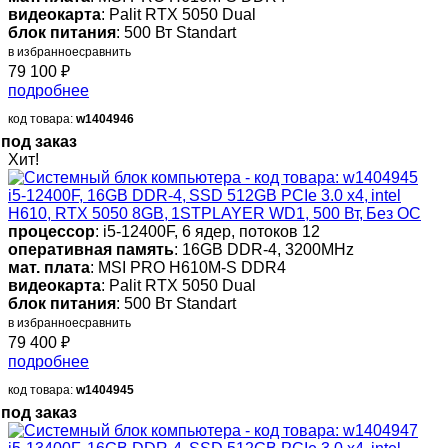
видеокарта
: Palit RTX 5050 Dual
блок питания
: 500 Вт Standart
в избранное
сравнить
79 100
₽
подробнее
код товара:
w1404946
под заказ
Хит!
i5-12400F, 16GB DDR-4, SSD 512GB PCIe 3.0 x4, intel
H610, RTX 5050 8GB, 1STPLAYER WD1, 500 Вт, Без ОС
процессор
: i5-12400F, 6 ядер, потоков 12
оперативная память
: 16GB DDR-4, 3200MHz
мат. плата
: MSI PRO H610M-S DDR4
видеокарта
: Palit RTX 5050 Dual
блок питания
: 500 Вт Standart
в избранное
сравнить
79 400
₽
подробнее
код товара:
w1404945
под заказ