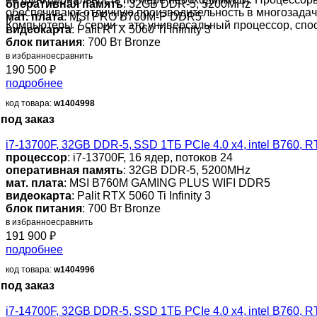
оперативная память
: 32GB DDR-5, 5200MHz
обеспечивают отличную производительность в многозадач
мат. плата
: MSI PRO B760M-P DDR5
Компьютеры 7 серии – это универсальный процессор, спос
видеокарта
: Palit RTX 5060 Ti Infinity 3
блок питания
: 700 Вт Bronze
в избранное
сравнить
190 500
₽
подробнее
код товара:
w1404998
под заказ
i7-13700F, 32GB DDR-5, SSD 1ТБ PCIe 4.0 x4, intel B760,
процессор
: i7-13700F, 16 ядер, потоков 24
оперативная память
: 32GB DDR-5, 5200MHz
мат. плата
: MSI B760M GAMING PLUS WIFI DDR5
видеокарта
: Palit RTX 5060 Ti Infinity 3
блок питания
: 700 Вт Bronze
в избранное
сравнить
191 900
₽
подробнее
код товара:
w1404996
под заказ
i7-14700F, 32GB DDR-5, SSD 1ТБ PCIe 4.0 x4, intel B760,