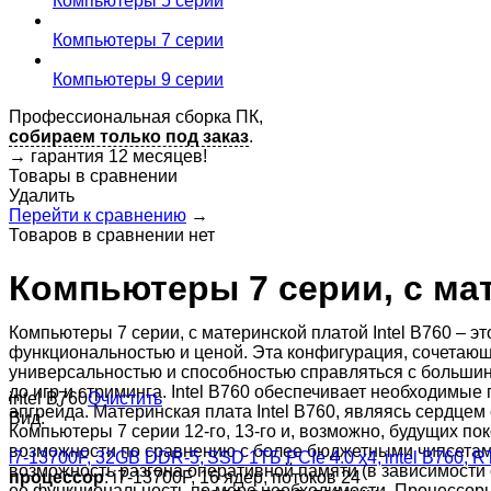
Компьютеры 5 серии
Компьютеры 7 серии
Компьютеры 9 серии
Профессиональная сборка ПК,
собираем только под заказ
.
→
гарантия 12 месяцев!
Товары в сравнении
Удалить
Перейти к сравнению
→
Товаров в сравнении нет
Компьютеры 7 серии, с мате
Компьютеры 7 серии, с материнской платой Intel B760 – 
функциональностью и ценой. Эта конфигурация, сочетающа
универсальностью и способностью справляться с больши
до игр и стриминга. Intel B760 обеспечивает необходимые
intel B760
Очистить
апгрейда. Материнская плата Intel B760, являясь сердце
Вид:
Компьютеры 7 серии 12-го, 13-го и, возможно, будущих п
возможности по сравнению с более бюджетными чипсетами
i7-13700F, 32GB DDR-5, SSD 1ТБ PCIe 4.0 x4, intel B760,
возможность разгона оперативной памяти (в зависимости 
процессор
: i7-13700F, 16 ядер, потоков 24
ее функциональность по мере необходимости. Процессоры