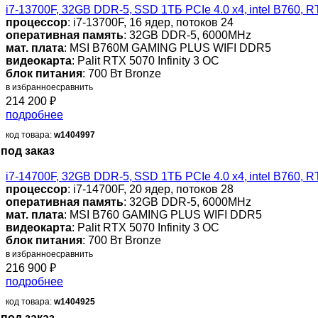
i7-13700F, 32GB DDR-5, SSD 1ТБ PCIe 4.0 x4, intel B760
процессор
: i7-13700F, 16 ядер, потоков 24
оперативная память
: 32GB DDR-5, 6000MHz
мат. плата
: MSI B760M GAMING PLUS WIFI DDR5
видеокарта
: Palit RTX 5070 Infinity 3 OC
блок питания
: 700 Вт Bronze
в избранное
сравнить
214 200
₽
подробнее
код товара:
w1404997
под заказ
i7-14700F, 32GB DDR-5, SSD 1ТБ PCIe 4.0 x4, intel B760
процессор
: i7-14700F, 20 ядер, потоков 28
оперативная память
: 32GB DDR-5, 6000MHz
мат. плата
: MSI B760 GAMING PLUS WIFI DDR5
видеокарта
: Palit RTX 5070 Infinity 3 OC
блок питания
: 700 Вт Bronze
в избранное
сравнить
216 900
₽
подробнее
код товара:
w1404925
под заказ