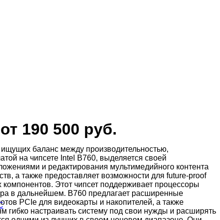
от 190 500 руб.
й, ищущих баланс между производительностью,
ой на чипсете Intel B760, выделяется своей
иложениями и редактирования мультимедийного контента
в, а также предоставляет возможности для future-proof
ех компонентов. Этот чипсет поддерживает процессоры
сора в дальнейшем. B760 предлагает расширенные
тов PCIe для видеокарты и накопителей, а также
С
ям гибко настраивать систему под свои нужды и расширять
ся одними из лучших в своем ценовом диапазоне. Они