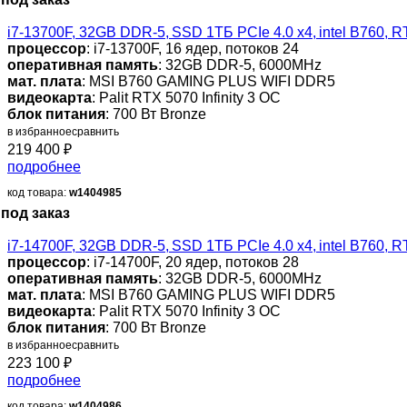
i7-13700F, 32GB DDR-5, SSD 1ТБ PCIe 4.0 x4, intel B760
процессор
: i7-13700F, 16 ядер, потоков 24
оперативная память
: 32GB DDR-5, 6000MHz
мат. плата
: MSI B760 GAMING PLUS WIFI DDR5
видеокарта
: Palit RTX 5070 Infinity 3 OC
блок питания
: 700 Вт Bronze
в избранное
сравнить
219 400
₽
подробнее
код товара:
w1404985
под заказ
i7-14700F, 32GB DDR-5, SSD 1ТБ PCIe 4.0 x4, intel B760
процессор
: i7-14700F, 20 ядер, потоков 28
оперативная память
: 32GB DDR-5, 6000MHz
мат. плата
: MSI B760 GAMING PLUS WIFI DDR5
видеокарта
: Palit RTX 5070 Infinity 3 OC
блок питания
: 700 Вт Bronze
в избранное
сравнить
223 100
₽
подробнее
код товара:
w1404986