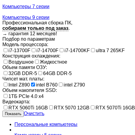
Компьютеры 7 серии
Компьютеры 9 серии
Профессиональная сборка ПК,
собираем только под заказ
.
→
гарантия 12 месяцев!
Подбор по параметрам
Модель процессора:
i7-13700F
i7-14700F
i7-14700KF
ultra 7 265KF
Конструкция охлаждения:
Воздушное
Жидкостное
Объем памяти ОЗУ:
32GB DDR-5
64GB DDR-5
Чипсет мат. платы:
Intel Z890
intel B760
intel Z790
Объем накопителя SSD:
1ТБ PCIe 4.0 x4
Видеокарта:
RTX 5060Ti 16GB
RTX 5070 12GB
RTX 5070Ti 16GB
Очистить
Персональные компьютеры