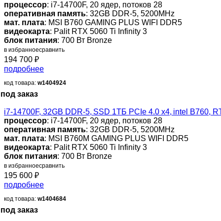
процессор
: i7-14700F, 20 ядер, потоков 28
оперативная память
: 32GB DDR-5, 5200MHz
мат. плата
: MSI B760 GAMING PLUS WIFI DDR5
видеокарта
: Palit RTX 5060 Ti Infinity 3
блок питания
: 700 Вт Bronze
в избранное
сравнить
194 700
₽
подробнее
код товара:
w1404924
под заказ
i7-14700F, 32GB DDR-5, SSD 1ТБ PCIe 4.0 x4, intel B760,
процессор
: i7-14700F, 20 ядер, потоков 28
оперативная память
: 32GB DDR-5, 5200MHz
мат. плата
: MSI B760M GAMING PLUS WIFI DDR5
видеокарта
: Palit RTX 5060 Ti Infinity 3
блок питания
: 700 Вт Bronze
в избранное
сравнить
195 600
₽
подробнее
код товара:
w1404684
под заказ