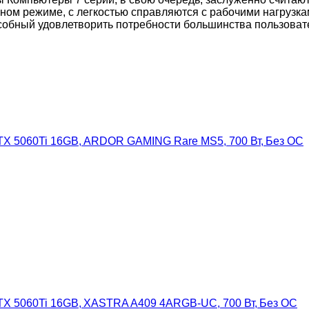
ном режиме, с легкостью справляются с рабочими нагрузк
обный удовлетворить потребности большинства пользовател
 RTX 5060Ti 16GB, ARDOR GAMING Rare MS5, 700 Вт, Без ОС
 RTX 5060Ti 16GB, XASTRA A409 4ARGB-UC, 700 Вт, Без ОС