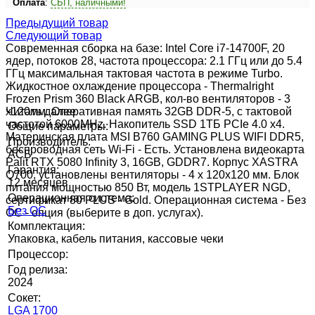
Оплата
:
СБП, наличными!
Предыдущий товар
Следующий товар
Современная сборка на базе: Intel Core i7-14700F, 20
ядер, потоков 28, частота процессора: 2.1 ГГц или до 5.4
ГГц максимальная тактовая частота в режиме Turbo.
Жидкостное охлаждение процессора - Thermalright
Frozen Prism 360 Black ARGB, кол-во вентиляторов - 3
x120мм. Оперативная память 32GB DDR-5, с тактовой
Читать далее
частотой 6000MHz. Накопитель SSD 1ТБ PCIe 4.0 x4.
Общие параметры:
Материнская плата MSI B760 GAMING PLUS WIFI DDR5,
Производитель:
беспроводная сеть Wi-Fi - Есть. Установлена видеокарта
АСБ
Palit RTX 5080 Infinity 3, 16GB, GDDR7. Корпус XASTRA
Гарантия:
Q700, установлены вентиляторы - 4 x 120x120 мм. Блок
12 месяцев
питания мощностью 850 Вт, модель 1STPLAYER NGD,
Операционная система:
сертификат 80 PLUS - Gold. Операционная система - Без
Без ОС
ОС - опция (выберите в доп. услугах).
Комплектация:
Упаковка, кабель питания, кассовые чеки
Процессор:
Год релиза:
2024
Сокет:
LGA 1700