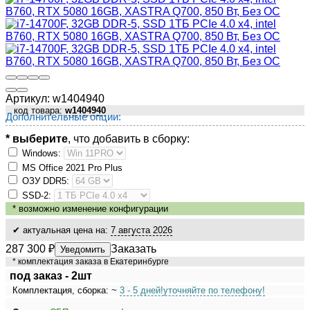
Артикул:
w1404940
код товара:
w1404940
Дополнительные опции:
* выберите
, что добавить в сборку:
Windows:
MS Оffiсе 2021 Рrо Рlus
ОЗУ DDR5:
SSD-2:
*
возможно изменение конфигурации
✔ актуальная цена на:
7 августа 2026
287 300
₽
Заказать
Уведомить
* комплектация заказа в Екатеринбурге
под заказ - 2шт
Комплектация, сборка: ~
3 - 5 дней!
уточняйте по телефону!