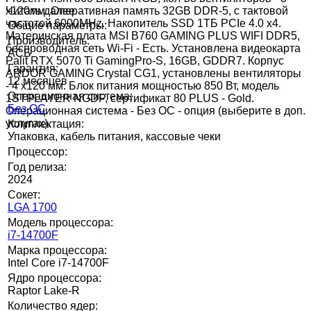
x120мм. Оперативная память 32GB DDR-5, с тактовой
Читать далее
частотой 6000MHz. Накопитель SSD 1ТБ PCIe 4.0 x4.
Общие параметры:
Материнская плата MSI B760 GAMING PLUS WIFI DDR5,
Производитель:
беспроводная сеть Wi-Fi - Есть. Установлена видеокарта
АСБ
Palit RTX 5070 Ti GamingPro-S, 16GB, GDDR7. Корпус
Гарантия:
ARDOR GAMING Crystal CG1, установлены вентиляторы
12 месяцев
- 4 х120 мм. Блок питания мощностью 850 Вт, модель
Операционная система:
1STPLAYER NGDP, сертификат 80 PLUS - Gold.
Без ОС
Операционная система - Без ОС - опция (выберите в доп.
услугах).
Комплектация:
Упаковка, кабель питания, кассовые чеки
Процессор:
Год релиза:
2024
Сокет:
LGA 1700
Модель процессора:
i7-14700F
Марка процессора:
Intel Core i7-14700F
Ядро процессора:
Raptor Lake-R
Количество ядер: