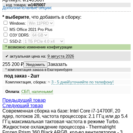
код товара:
w1405007
Дополнительные опции:
* выберите
, что добавить в сборку:
Windows:
MS Оffiсе 2021 Рrо Рlus
ОЗУ DDR5:
SSD-2:
*
возможно изменение конфигурации
✔ актуальная цена на:
9 августа 2026
255 200
₽
Заказать
Уведомить
* комплектация заказа в Екатеринбурге
под заказ - 2шт
Комплектация, сборка: ~
3 - 5 дней!
уточняйте по телефону!
Оплата
:
СБП, наличными!
Предыдущий товар
Следующий товар
Современная сборка на базе: Intel Core i7-14700F, 20
ядер, потоков 28, частота процессора: 2.1 ГГц или до 5.4
ГГц максимальная тактовая частота в режиме Turbo.
Жидкостное охлаждение процессора - Thermalright
Frozen Prism 360 Black ARGB, кол-во вентиляторов - 3