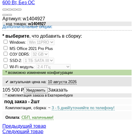
Артикул:
w1404927
код товара:
w1404927
Дополнительные опции:
* выберите
, что добавить в сборку:
Windows:
MS Оffiсе 2021 Рrо Рlus
ОЗУ DDR5:
SSD-2:
Wi-Fi модуль:
*
возможно изменение конфигурации
✔ актуальная цена на:
10 августа 2026
105 500
₽
Заказать
Уведомить
* комплектация заказа в Екатеринбурге
под заказ - 2шт
Комплектация, сборка: ~
3 - 5 дней!
уточняйте по телефону!
Оплата
:
СБП, наличными!
Предыдущий товар
Следующий товар