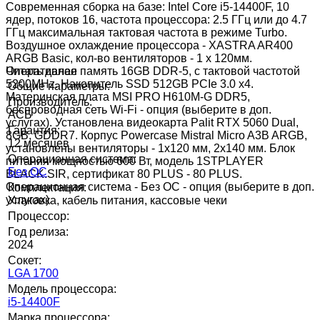
Современная сборка на базе: Intel Core i5-14400F, 10
ядер, потоков 16, частота процессора: 2.5 ГГц или до 4.7
ГГц максимальная тактовая частота в режиме Turbo.
Воздушное охлаждение процессора - XASTRA AR400
ARGB Basic, кол-во вентиляторов - 1 x 120мм.
Оперативная память 16GB DDR-5, с тактовой частотой
Читать далее
5200MHz. Накопитель SSD 512GB PCIe 3.0 x4.
Общие параметры:
Материнская плата MSI PRO H610M-G DDR5,
Производитель:
беспроводная сеть Wi-Fi - опция (выберите в доп.
АСБ
услугах). Установлена видеокарта Palit RTX 5060 Dual,
Гарантия:
8GB, GDDR7. Корпус Powercase Mistral Micro A3B ARGB,
12 месяцев
установлены вентиляторы - 1х120 мм, 2х140 мм. Блок
Операционная система:
питания мощностью 600 Вт, модель 1STPLAYER
Без ОС
BLACK.SIR, сертификат 80 PLUS - 80 PLUS.
Операционная система - Без ОС - опция (выберите в доп.
Комплектация:
услугах).
Упаковка, кабель питания, кассовые чеки
Процессор:
Год релиза:
2024
Сокет:
LGA 1700
Модель процессора:
i5-14400F
Марка процессора: