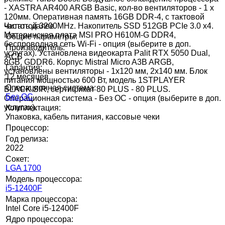
- XASTRA AR400 ARGB Basic, кол-во вентиляторов - 1 x
120мм. Оперативная память 16GB DDR-4, с тактовой
частотой 3200MHz. Накопитель SSD 512GB PCIe 3.0 x4.
Читать далее
Материнская плата MSI PRO H610M-G DDR4,
Общие параметры:
беспроводная сеть Wi-Fi - опция (выберите в доп.
Производитель:
услугах). Установлена видеокарта Palit RTX 5050 Dual,
АСБ
8GB, GDDR6. Корпус Mistral Micro A3B ARGB,
Гарантия:
установлены вентиляторы - 1х120 мм, 2х140 мм. Блок
12 месяцев
питания мощностью 600 Вт, модель 1STPLAYER
Операционная система:
BLACK.SIR, сертификат 80 PLUS - 80 PLUS.
Без ОС
Операционная система - Без ОС - опция (выберите в доп.
услугах).
Комплектация:
Упаковка, кабель питания, кассовые чеки
Процессор:
Год релиза:
2022
Сокет:
LGA 1700
Модель процессора:
i5-12400F
Марка процессора:
Intel Core i5-12400F
Ядро процессора: