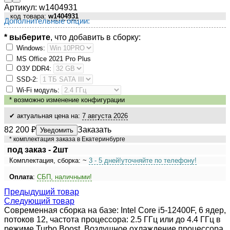
Артикул:
w1404931
код товара:
w1404931
Дополнительные опции:
* выберите
, что добавить в сборку:
Windows:
MS Оffiсе 2021 Рrо Рlus
ОЗУ DDR4:
SSD-2:
Wi-Fi модуль:
*
возможно изменение конфигурации
✔ актуальная цена на:
7 августа 2026
82 200
₽
Заказать
Уведомить
* комплектация заказа в Екатеринбурге
под заказ - 2шт
Комплектация, сборка: ~
3 - 5 дней!
уточняйте по телефону!
Оплата
:
СБП, наличными!
Предыдущий товар
Следующий товар
Современная сборка на базе: Intel Core i5-12400F, 6 ядер,
потоков 12, частота процессора: 2.5 ГГц или до 4.4 ГГц в
режиме Turbo Boost. Воздушное охлаждение процессора