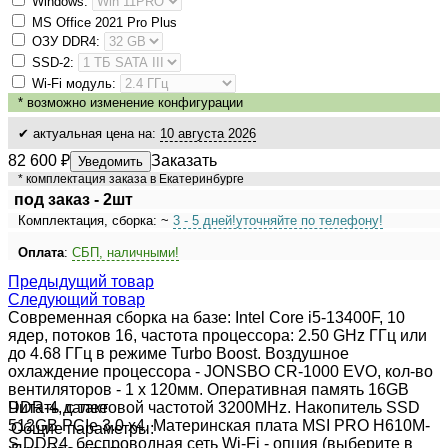
Windows:
MS Оffiсе 2021 Рrо Рlus
ОЗУ DDR4:
SSD-2:
Wi-Fi модуль:
*
возможно изменение конфигурации
✔ актуальная цена на:
10 августа 2026
82 600
₽
Заказать
Уведомить
* комплектация заказа в Екатеринбурге
под заказ - 2шт
Комплектация, сборка: ~
3 - 5 дней!
уточняйте по телефону!
Оплата
:
СБП, наличными!
Предыдущий товар
Следующий товар
Современная сборка на базе: Intel Core i5-13400F, 10
ядер, потоков 16, частота процессора: 2.50 GHz ГГц или
до 4.68 ГГц в режиме Turbo Boost. Воздушное
охлаждение процессора - JONSBO CR-1000 EVO, кол-во
вентиляторов - 1 x 120мм. Оперативная память 16GB
DDR-4, с тактовой частотой 3200MHz. Накопитель SSD
Читать далее
512GB PCIe 3.0 x4. Материнская плата MSI PRO H610M-
Общие параметры:
S DDR4, беспроводная сеть Wi-Fi - опция (выберите в