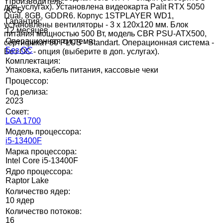
Производитель:
доп. услугах). Установлена видеокарта Palit RTX 5050
АСБ
Dual, 8GB, GDDR6. Корпус 1STPLAYER WD1,
Гарантия:
установлены вентиляторы - 3 x 120x120 мм. Блок
12 месяцев
питания мощностью 500 Вт, модель CBR PSU-ATX500,
Операционная система:
сертификат 80 PLUS - Standart. Операционная система -
Без ОС
Без ОС - опция (выберите в доп. услугах).
Комплектация:
Упаковка, кабель питания, кассовые чеки
Процессор:
Год релиза:
2023
Сокет:
LGA 1700
Модель процессора:
i5-13400F
Марка процессора:
Intel Core i5-13400F
Ядро процессора:
Raptor Lake
Количество ядер:
10 ядер
Количество потоков:
16