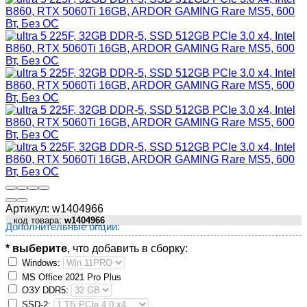
Артикул:
w1404966
код товара:
w1404966
Дополнительные опции:
* выберите
, что добавить в сборку:
Windows:
MS Оffiсе 2021 Рrо Рlus
ОЗУ DDR5:
SSD-2: