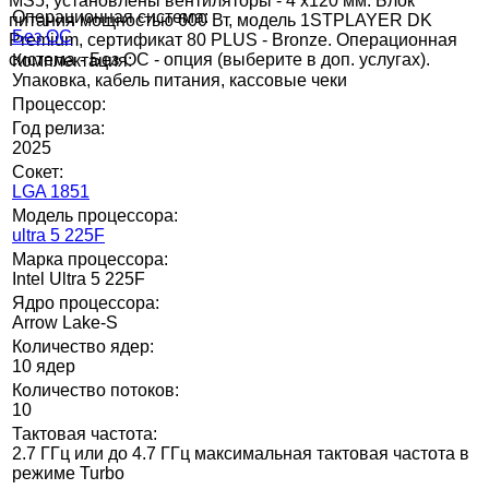
MS5, установлены вентиляторы - 4 х120 мм. Блок
Операционная система:
питания мощностью 600 Вт, модель 1STPLAYER DK
Без ОС
Premium, сертификат 80 PLUS - Bronze. Операционная
система - Без ОС - опция (выберите в доп. услугах).
Комплектация:
Упаковка, кабель питания, кассовые чеки
Процессор:
Год релиза:
2025
Сокет:
LGA 1851
Модель процессора:
ultra 5 225F
Марка процессора:
Intel Ultra 5 225F
Ядро процессора:
Arrow Lake-S
Количество ядер:
10 ядер
Количество потоков:
10
Тактовая частота:
2.7 ГГц или до 4.7 ГГц максимальная тактовая частота в
режиме Turbo