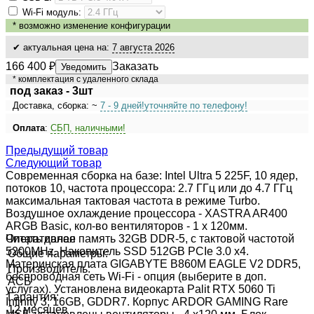
Wi-Fi модуль:
*
возможно изменение конфигурации
✔ актуальная цена на:
7 августа 2026
166 400
₽
Заказать
Уведомить
* комплектация с удаленного склада
под заказ - 3шт
Доставка, сборка: ~
7 - 9 дней!
уточняйте по телефону!
Оплата
:
СБП, наличными!
Предыдущий товар
Следующий товар
Современная сборка на базе: Intel Ultra 5 225F, 10 ядер,
потоков 10, частота процессора: 2.7 ГГц или до 4.7 ГГц
максимальная тактовая частота в режиме Turbo.
Воздушное охлаждение процессора - XASTRA AR400
ARGB Basic, кол-во вентиляторов - 1 x 120мм.
Оперативная память 32GB DDR-5, с тактовой частотой
Читать далее
5200MHz. Накопитель SSD 512GB PCIe 3.0 x4.
Общие параметры:
Материнская плата GIGABYTE B860M EAGLE V2 DDR5,
Производитель:
беспроводная сеть Wi-Fi - опция (выберите в доп.
АСБ
услугах). Установлена видеокарта Palit RTX 5060 Ti
Гарантия:
Infinity 3, 16GB, GDDR7. Корпус ARDOR GAMING Rare
12 месяцев