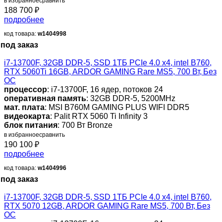
в избранное
сравнить
188 700
₽
подробнее
код товара:
w1404998
под заказ
i7-13700F, 32GB DDR-5, SSD 1ТБ PCIe 4.0 x4, intel B760,
RTX 5060Ti 16GB, ARDOR GAMING Rare MS5, 700 Вт, Без
ОС
процессор
: i7-13700F, 16 ядер, потоков 24
оперативная память
: 32GB DDR-5, 5200MHz
мат. плата
: MSI B760M GAMING PLUS WIFI DDR5
видеокарта
: Palit RTX 5060 Ti Infinity 3
блок питания
: 700 Вт Bronze
в избранное
сравнить
190 100
₽
подробнее
код товара:
w1404996
под заказ
i7-13700F, 32GB DDR-5, SSD 1ТБ PCIe 4.0 x4, intel B760,
RTX 5070 12GB, ARDOR GAMING Rare MS5, 700 Вт, Без
ОС