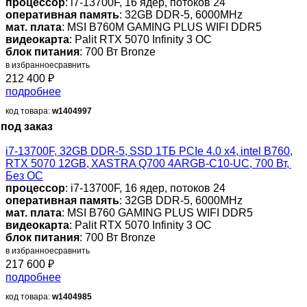
процессор
: i7-13700F, 16 ядер, потоков 24
оперативная память
: 32GB DDR-5, 6000MHz
мат. плата
: MSI B760M GAMING PLUS WIFI DDR5
видеокарта
: Palit RTX 5070 Infinity 3 OC
блок питания
: 700 Вт Bronze
в избранное
сравнить
212 400
₽
подробнее
код товара:
w1404997
под заказ
i7-13700F, 32GB DDR-5, SSD 1ТБ PCIe 4.0 x4, intel B760,
RTX 5070 12GB, XASTRA Q700 4ARGB-C10-UC, 700 Вт,
Без ОС
процессор
: i7-13700F, 16 ядер, потоков 24
оперативная память
: 32GB DDR-5, 6000MHz
мат. плата
: MSI B760 GAMING PLUS WIFI DDR5
видеокарта
: Palit RTX 5070 Infinity 3 OC
блок питания
: 700 Вт Bronze
в избранное
сравнить
217 600
₽
подробнее
код товара:
w1404985