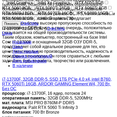
Intel Graphics
Intel Xe Graphics
RTX 5050 8GB
приложений, позволяя без задержек обрабатывать
RTX 5060 8GB
RTX 5060Ti 16GB
RTX 5060Ti 8GB
большие объемы данных и наслаждаться плавным
RTX 5070 12GB
RTX 5070Ti 16GB
RTX 5080 16GB
геймплеем без малейших рывков. DDR-5, являясь новым
поколением оперативной памяти, предлагает
RTX 5090 32GB
UHD Graphics 730
значительно более высокую пропускную способность по
Очистить
сравнению с DDR-4, что, в свою очередь, положительно
i7-13700F
32GB DDR-5
Очистить
сказывается на общей производительности системы.
Цена
Таким образом, компьютер, построенный на базе Intel
Core i7-13700F и оснащенный 32GB ОЗУ DDR-5,
Название
представляет собой идеальное решение для тех, кто
Цена
ценит максимальную производительность, надежность и
Хиты продаж
передовые технологии. Он готов справиться с любыми
Оценка покупателей
задачами, будь то работа, творчество или развлечения.
Дата добавления
В наличии
i7-13700F, 32GB DDR-5, SSD 1ТБ PCIe 4.0 x4, intel B760,
RTX 5060Ti 16GB, ARDOR GAMING Element W4, 700 Вт,
Без ОС
процессор
: i7-13700F, 16 ядер, потоков 24
оперативная память
: 32GB DDR-5, 5200MHz
мат. плата
: MSI PRO B760M-P DDR5
видеокарта
: Palit RTX 5060 Ti Infinity 3
блок питания
: 700 Вт Bronze