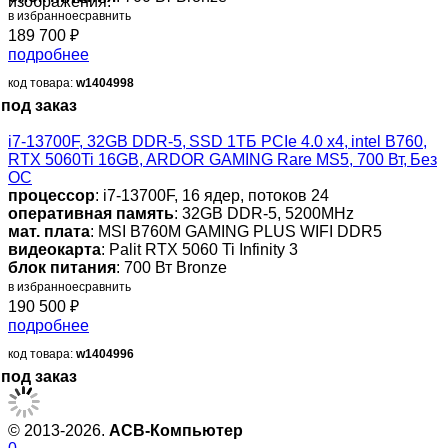
изображения.
в избранное
сравнить
189 700
₽
подробнее
код товара:
w1404998
под заказ
i7-13700F, 32GB DDR-5, SSD 1ТБ PCIe 4.0 x4, intel B760,
RTX 5060Ti 16GB, ARDOR GAMING Rare MS5, 700 Вт, Без
ОС
процессор
: i7-13700F, 16 ядер, потоков 24
оперативная память
: 32GB DDR-5, 5200MHz
мат. плата
: MSI B760M GAMING PLUS WIFI DDR5
видеокарта
: Palit RTX 5060 Ti Infinity 3
блок питания
: 700 Вт Bronze
в избранное
сравнить
190 500
₽
подробнее
код товара:
w1404996
под заказ
© 2013-2026.
ACB-Компьютер