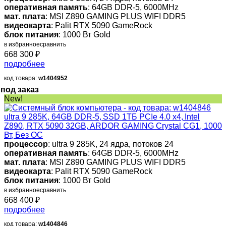
оперативная память
: 64GB DDR-5, 6000MHz
мат. плата
: MSI Z890 GAMING PLUS WIFI DDR5
видеокарта
: Palit RTX 5090 GameRock
блок питания
: 1000 Вт Gold
в избранное
сравнить
668 300
₽
подробнее
код товара:
w1404952
под заказ
New!
ultra 9 285K, 64GB DDR-5, SSD 1ТБ PCIe 4.0 x4, Intel
Z890, RTX 5090 32GB, ARDOR GAMING Crystal CG1, 1000
Вт, Без ОС
процессор
: ultra 9 285K, 24 ядра, потоков 24
оперативная память
: 64GB DDR-5, 6000MHz
мат. плата
: MSI Z890 GAMING PLUS WIFI DDR5
видеокарта
: Palit RTX 5090 GameRock
блок питания
: 1000 Вт Gold
в избранное
сравнить
668 400
₽
подробнее
код товара:
w1404846