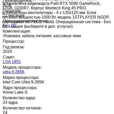
Производитель:
Установлена видеокарта Palit RTX 5090 GameRock,
АСБ
32GB, GDDR7. Корпус Montech King 45 PRO,
Гарантия:
установлены вентиляторы - 4 x 120x120 мм. Блок
12 месяцев
питания мощностью 1000 Вт, модель 1STPLAYER NGDP,
Операционная система:
сертификат 80 PLUS - Gold. Операционная система - Без
Без ОС
ОС - опция (выберите в доп. услугах).
Комплектация:
Упаковка, кабель питания, кассовые чеки
Процессор:
Год релиза:
2024
Сокет:
LGA 1851
Модель процессора:
ultra 9 285K
Марка процессора:
Intel Core Ultra 9-285K
Ядро процессора:
Arrow Lake-S
Количество ядер:
24 ядра
Количество потоков:
24