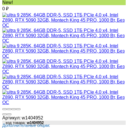
New!
0
₽
Артикул:
w1404952
код товара:
w1404952
Дополнительные опции: