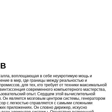
GB
еталла, воплощающая в себе неукротимую мощь и
ение в мир, где границы между реальностью и
ромиссов, для тех, кто требует от техники максимальной
 квинтэссенция современного компьютерного мастерства,
ьзовательский опыт. Сердцем этой вычислительной
ти. Он является мозговым центром системы, генератором
ссор с легкостью справляется с самыми сложными
их приложениях. Он словно дирижер, искусно
 всех элементов системы. Отсутствие встроенной