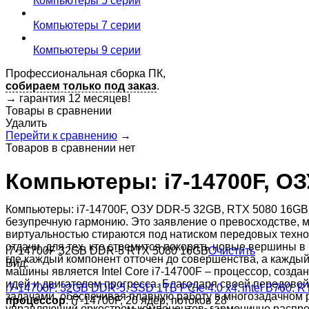
Компьютеры 5 серии
Компьютеры 7 серии
Компьютеры 9 серии
Профессиональная сборка ПК,
собираем только под заказ
.
→
гарантия 12 месяцев!
Товары в сравнении
Удалить
Перейти к сравнению
→
Товаров в сравнении нет
Компьютеры: i7-14700F, ОЗ
Компьютеры: i7-14700F, ОЗУ DDR-5 32GB, RTX 5080 16GB 
безупречную гармонию. Это заявление о превосходстве, 
виртуальностью стираются под натиском передовых техноло
отдачи, для тех, кто стремится покорять новые вершины 
i7-14700F
32GB DDR-5
RTX 5080 16GB
Очистить
где каждый компонент отточен до совершенства, а каждый
Вид:
машины является Intel Core i7-14700F – процессор, созд
идей и двигателем прогресса. Благодаря своей передово
i7-14700F, 32GB DDR-5, SSD 1ТБ PCIe 4.0 x4, intel B760,
задачами, обеспечивая плавную работу в многозадачном 
процессор
: i7-14700F, 20 ядер, потоков 28
управляющий оркестром компонентов, гармонично распре