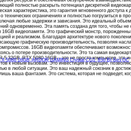
оляющий полностью раскрыть потенциал дискретной видеока
еская характеристика, это гарантия мгновенного доступа к
о технических ограничениях и полностью погрузиться в пр
лючая любые задержки и зависания. Это идеальный объем па
ний одновременно. Эта память создана для того, чтобы не
 16GB видеопамяти. Это графический монстр, порожденны
ией и реализмом. Благодаря архитектуре нового поколения
рясающую графическую производительность, позволяя насл
компромиссов. 16GB видеопамяти обеспечивают возможност
ясь о потере производительности. Это та самая видеокарт
R-5 32GB, RTX 5080 16GB – это не просто компьютер, это ин
 RTX 5080 16GB, ARDOR GAMING Crystal CG1, 850 Вт, Без ОС
 готов к новым вызовам. Это инвестиция в будущее, позвол
тью в любой ситуации. Это ваш надежный союзник в дости
ишь ваша фантазия. Это система, которая не подведет, ког