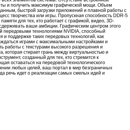
рты и получить максимум графической мощи. Объем
 данным, быстрой загрузки приложений и плавной работы с
оцесс творчества или игры. Пропускная способность DDR-5
мяти для тех, кто работает с графикой, видео, 3D-
 сдерживать ваши амбиции. Графическим центром этого
й передовыми технологиями NVIDIA, способный
 и поддержке таких передовых технологий, как
аждаться играми с максимальными настройками и
ь работы с текстурами высокого разрешения и
а, которая стирает грань между виртуальностью и
струмент, созданный для тех, кто стремится к
яющая оставаться на передовой технологического
жении любых целей, ваш портал в мир безграничных
да речь идет о реализации самых смелых идей и