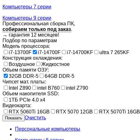
Компьютеры 7 серии
Компьютеры 9 серии
Профессиональная сборка ПК,
собираем только под заказ
.
→
гарантия 12 месяцев!
Подбор по параметрам
Модель процессора:
i7-13700F
i7-14700F
i7-14700KF
ultra 7 265KF
Конструкция охлаждения:
Воздушное
Жидкостное
Объем памяти ОЗУ:
32GB DDR-5
64GB DDR-5
Чипсет мат. платы:
Intel Z890
intel B760
intel Z790
Объем накопителя SSD:
1ТБ PCIe 4.0 x4
Видеокарта:
RTX 5060Ti 16GB
RTX 5070 12GB
RTX 5070Ti 16GB
Очистить
Персональные компьютеры