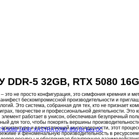
У DDR-5 32GB, RTX 5080 16
– это не просто конфигурация, это симфония кремния и м
манифест бескомпромиссной производительности и приглаш
гий. Это система, собранная для тех, кто не признает комп
в играх, творчестве и профессиональной деятельности. Это
 элемент работает в унисон, обеспечивая безупречный пол
анный для того, чтобы покорять вершины производительнос
й архитектуре и впечатляющей многоядерности, этот проце
 RTX 5080 16GB, XASTRA Q700, 850 Вт, Без ОС
режиме и феноменальную производительность в ресурсоемк
деляя ресурсы и обеспечивая безупречное взаимодействие