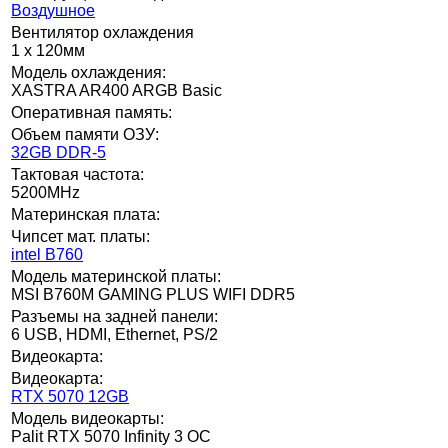
Воздушное
Вентилятор охлаждения
1 x 120мм
Модель охлаждения:
XASTRA AR400 ARGB Basic
Оперативная память:
Объем памяти ОЗУ:
32GB DDR-5
Тактовая частота:
5200MHz
Материнская плата:
Чипсет мат. платы:
intel B760
Модель материнской платы:
MSI B760M GAMING PLUS WIFI DDR5
Разъемы на задней панели:
6 USB, HDMI, Ethernet, PS/2
Видеокарта:
Видеокарта:
RTX 5070 12GB
Модель видеокарты:
Palit RTX 5070 Infinity 3 OC