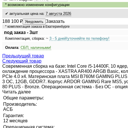
*
возможно изменение конфигурации
✔ актуальная цена на:
7 августа 2026
188 100
₽
Заказать
Уведомить
* комплектация заказа в Екатеринбурге
под заказ - 3шт
Комплектация, сборка: ~
3 - 5 дней!
уточняйте по телефону!
Оплата
:
СБП, наличными!
Предыдущий товар
Следующий товар
Современная сборка на базе: Intel Core i5-14400F, 10 яде
охлаждение процессора - XASTRA AR400 ARGB Basic, кол-
PCIe 4.0 x4. Материнская плата MSI B760M GAMING PLUS WIF
3 OC, 12GB, GDDR7. Корпус ARDOR GAMING Rare MS5, уст
80 PLUS - Bronze. Операционная система - Без ОС - опция 
Читать далее
Общие параметры:
Производитель:
АСБ
Гарантия:
12 месяцев
Операционная система: