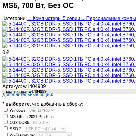
MS5, 700 Вт, Без ОС
Категории:
→ Компьютеры 5 серии
→ Персональные компь
0
₽
Артикул:
w1404989
код товара:
w1404989
Дополнительные опции:
* выберите
, что добавить в сборку:
Windows:
MS Оffiсе 2021 Рrо Рlus
ОЗУ DDR5:
SSD-2:
Wi-Fi модуль: