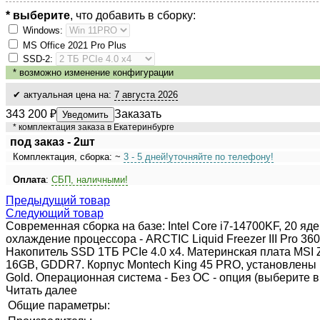
* выберите
, что добавить в сборку:
Windows:
MS Оffiсе 2021 Рrо Рlus
SSD-2:
*
возможно изменение конфигурации
✔ актуальная цена на:
7 августа 2026
343 200
₽
Заказать
Уведомить
* комплектация заказа в Екатеринбурге
под заказ - 2шт
Комплектация, сборка: ~
3 - 5 дней!
уточняйте по телефону!
Оплата
:
СБП, наличными!
Предыдущий товар
Следующий товар
Современная сборка на базе: Intel Core i7-14700KF, 20 яд
охлаждение процессора - ARCTIC Liquid Freezer III Pro 3
Накопитель SSD 1ТБ PCIe 4.0 x4. Материнская плата MSI Z
16GB, GDDR7. Корпус Montech King 45 PRO, установлены 
Gold. Операционная система - Без ОС - опция (выберите в 
Читать далее
Общие параметры: