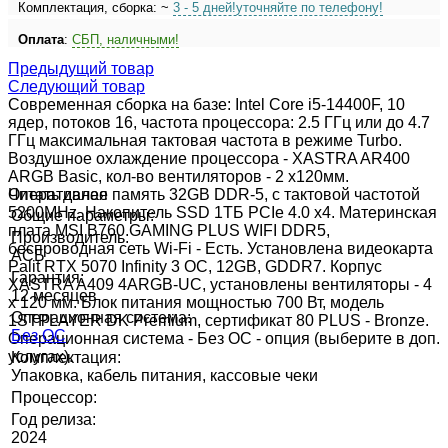
Комплектация, сборка: ~
3 - 5 дней!
уточняйте по телефону!
Оплата
:
СБП, наличными!
Предыдущий товар
Следующий товар
Современная сборка на базе: Intel Core i5-14400F, 10
ядер, потоков 16, частота процессора: 2.5 ГГц или до 4.7
ГГц максимальная тактовая частота в режиме Turbo.
Воздушное охлаждение процессора - XASTRA AR400
ARGB Basic, кол-во вентиляторов - 2 x120мм.
Оперативная память 32GB DDR-5, с тактовой частотой
Читать далее
5200MHz. Накопитель SSD 1ТБ PCIe 4.0 x4. Материнская
Общие параметры:
плата MSI B760 GAMING PLUS WIFI DDR5,
Производитель:
беспроводная сеть Wi-Fi - Есть. Установлена видеокарта
АСБ
Palit RTX 5070 Infinity 3 OC, 12GB, GDDR7. Корпус
Гарантия:
XASTRA A409 4ARGB-UC, установлены вентиляторы - 4
12 месяцев
x 120 мм. Блок питания мощностью 700 Вт, модель
Операционная система:
1STPLAYER DK Premium, сертификат 80 PLUS - Bronze.
Без ОС
Операционная система - Без ОС - опция (выберите в доп.
услугах).
Комплектация:
Упаковка, кабель питания, кассовые чеки
Процессор:
Год релиза:
2024