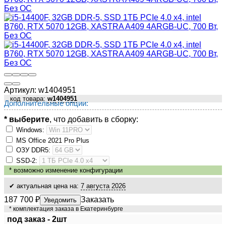
Артикул:
w1404951
код товара:
w1404951
Дополнительные опции:
* выберите
, что добавить в сборку:
Windows:
MS Оffiсе 2021 Рrо Рlus
ОЗУ DDR5:
SSD-2:
*
возможно изменение конфигурации
✔ актуальная цена на:
7 августа 2026
187 700
₽
Заказать
Уведомить
* комплектация заказа в Екатеринбурге
под заказ - 2шт