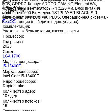
АСБ
8GB, GDDR7. Корпус ARDOR GAMING Element W4,
Гарантия:
установлены вентиляторы - 4 х120 мм. Блок питания
12 месяцев
мощностью 600 Вт, модель 1STPLAYER BLACK.SIR,
Операционная система:
сертификат 80 PLUS - 80 PLUS. Операционная система -
Без ОС
Без ОС - опция (выберите в доп. услугах).
Комплектация:
Упаковка, кабель питания, кассовые чеки
Процессор:
Год релиза:
2023
Сокет:
LGA 1700
Модель процессора:
i5-13400F
Марка процессора:
Intel Core i5-13400F
Ядро процессора:
Raptor Lake
Количество ядер:
10 ядер
Количество потоков:
16