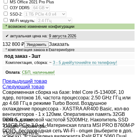
MS Оffiсе 2021 Рrо Рlus
ОЗУ DDR5:
SSD-2:
Wi-Fi модуль:
*
возможно изменение конфигурации
✔ актуальная цена на:
9 августа 2026
132 800
₽
Заказать
Уведомить
* комплектация заказа в Екатеринбурге
под заказ - 3шт
Комплектация, сборка: ~
3 - 5 дней!
уточняйте по телефону!
Оплата
:
СБП, наличными!
Предыдущий товар
Следующий товар
Современная сборка на базе: Intel Core i5-13400F, 10
ядер, потоков 16, частота процессора: 2.50 GHz ГГц или
до 4.68 ГГц в режиме Turbo Boost. Воздушное
охлаждение процессора - XASTRA AR400 Basic, кол-во
вентиляторов - 1 x 120мм. Оперативная память 32GB
DDR-5, с тактовой частотой 5200MHz. Накопитель SSD
Читать далее
512GB PCIe 3.0 x4. Материнская плата MSI PRO B760M-P
Общие параметры:
DDR5, беспроводная сеть Wi-Fi - опция (выберите в доп.
Производитель:
услугах). Установлена видеокарта Palit RTX 5060 Dual,