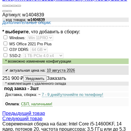
Артикул:
w1404839
код товара:
w1404839
Дополнительные опции:
* выберите
, что добавить в сборку:
Windows:
MS Оffiсе 2021 Рrо Рlus
ОЗУ DDR5:
SSD-2:
*
возможно изменение конфигурации
✔ актуальная цена на:
10 августа 2026
251 900
₽
Заказать
Уведомить
* комплектация с удаленного склада
под заказ - 3шт
Доставка, сборка: ~
7 - 9 дней!
уточняйте по телефону!
Оплата
:
СБП, наличными!
Предыдущий товар
Следующий товар
Современная сборка на базе: Intel Core i5-14600KF, 14
ядер, потоков 20, частота процессора: 3.5 ГГц или до 5.3