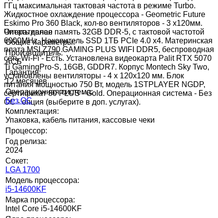
ГГц максимальная тактовая частота в режиме Turbo.
Жидкостное охлаждение процессора - Geometric Future
Eskimo Pro 360 Black, кол-во вентиляторов - 3 x120мм.
Оперативная память 32GB DDR-5, с тактовой частотой
Читать далее
6000MHz. Накопитель SSD 1ТБ PCIe 4.0 x4. Материнская
Общие параметры:
плата MSI Z790 GAMING PLUS WIFI DDR5, беспроводная
Производитель:
сеть Wi-Fi - Есть. Установлена видеокарта Palit RTX 5070
АСБ
Ti GamingPro-S, 16GB, GDDR7. Корпус Montech Sky Two,
Гарантия:
установлены вентиляторы - 4 x 120x120 мм. Блок
12 месяцев
питания мощностью 750 Вт, модель 1STPLAYER NGDP,
Операционная система:
сертификат 80 PLUS - Gold. Операционная система - Без
Без ОС
ОС - опция (выберите в доп. услугах).
Комплектация:
Упаковка, кабель питания, кассовые чеки
Процессор:
Год релиза:
2024
Сокет:
LGA 1700
Модель процессора:
i5-14600KF
Марка процессора:
Intel Core i5-14600KF