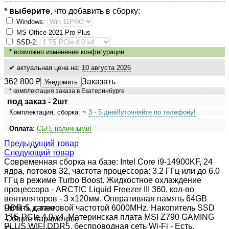
* выберите
, что добавить в сборку:
Windows:
MS Оffiсе 2021 Рrо Рlus
SSD-2:
*
возможно изменение конфигурации
✔ актуальная цена на:
10 августа 2026
362 800
₽
Заказать
Уведомить
* комплектация заказа в Екатеринбурге
под заказ - 2шт
Комплектация, сборка: ~
3 - 5 дней!
уточняйте по телефону!
Оплата
:
СБП, наличными!
Предыдущий товар
Следующий товар
Современная сборка на базе: Intel Core i9-14900KF, 24
ядра, потоков 32, частота процессора: 3.2 ГГц или до 6.0
ГГц в режиме Turbo Boost. Жидкостное охлаждение
процессора - ARCTIC Liquid Freezer III 360, кол-во
вентиляторов - 3 x120мм. Оперативная память 64GB
DDR-5, с тактовой частотой 6000MHz. Накопитель SSD
Читать далее
1ТБ PCIe 4.0 x4. Материнская плата MSI Z790 GAMING
Общие параметры:
PLUS WIFI DDR5, беспроводная сеть Wi-Fi - Есть.