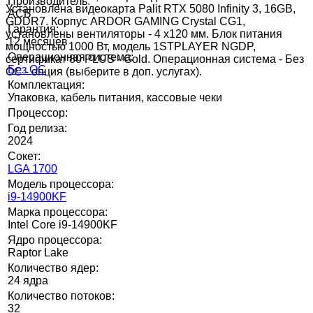
Производитель:
Установлена видеокарта Palit RTX 5080 Infinity 3, 16GB,
АСБ
GDDR7. Корпус ARDOR GAMING Crystal CG1,
Гарантия:
установлены вентиляторы - 4 х120 мм. Блок питания
12 месяцев
мощностью 1000 Вт, модель 1STPLAYER NGDP,
Операционная система:
сертификат 80 PLUS - Gold. Операционная система - Без
Без ОС
ОС - опция (выберите в доп. услугах).
Комплектация:
Упаковка, кабель питания, кассовые чеки
Процессор:
Год релиза:
2024
Сокет:
LGA 1700
Модель процессора:
i9-14900KF
Марка процессора:
Intel Core i9-14900KF
Ядро процессора:
Raptor Lake
Количество ядер:
24 ядра
Количество потоков:
32