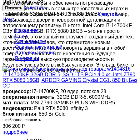
UHD Graphics 730
виртуальные миры и обеспечить потрясающую
Очистить
производительность в самых требовательных играх и
i7-14700KF
32GB DDR-5
RTX 5080 16GB
Очистить
графических приложениях. Это как окно в другой мир,
Цена
открывающее двери к невероятной детализации и
потрясающему реализму. В итоге, Intel Core i7-14700KF,
Название
ОЗУ DDR-5 32GB, RTX 5080 16GB – это не просто
Цена
компьютер, это мощный инструмент, созданный для тех,
Хиты продаж
кто не боится вызовов, кто стремится к новым
Оценка покупателей
достижениям и кто готов покорять вершины в любой
Дата добавления
сфере деятельности. Это инвестиция в будущее,
В наличии
гарантирующая высокую производительность и
безупречную работу в любых условиях. Это ваш билет в
мир безграничных возможностей.
i7-14700KF, 32GB DDR-5, SSD 1ТБ PCIe 4.0 x4, intel Z790,
RTX 5080 16GB, ARDOR GAMING Crystal CG1, 850 Вт, Без
ОС
процессор
: i7-14700KF, 20 ядер, потоков 28
оперативная память
: 32GB DDR-5, 6000MHz
мат. плата
: MSI Z790 GAMING PLUS WIFI DDR5
видеокарта
: Palit RTX 5080 Infinity 3
блок питания
: 850 Вт Gold
в избранное
сравнить
306 200
₽
подробнее