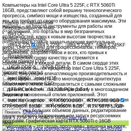
Компьютеры на Intel Core Ultra 5 225F, c RTX 5060Ti
16GB, представляют собой вершину технологического
прогресса, симбиоз мощи и изящества, созданный для
тех, кто требует от своего оборудования максимума. Эти
Подбор по параметрам
машины – не просто инструменты для работы или
Операционная система:
развлечений, это порталы в мир безграничных
Без ОС
возможностей, ключ к новым высотам творчества и
Модель процессора:
погружению в самые захватывающие виртуальные
ultra 5 225
ultra 5 225F
ultra 5 230F
ultra 5 245KF
миры. Они созданы для профессионалов, геймеров,
Конструкция охлаждения:
дизайнеров, разработчиков и всех, кто привык к
Воздушное
бескомпромиссному качеству и стремится к
Объем памяти ОЗУ:
совершенству в каждой детали. В самом сердце этих
16GB DDR-5
32GB DDR-5
компьютеров бьется процессор Intel Core Ultra 5 225F,
Чипсет мат. платы:
демонстрирующий впечатляющую производительность и
Intel B860
Intel H810
энергоэффективность. Его многоядерная архитектура
Объем накопителя SSD:
позволяет с легкостью справляться с самыми сложными
задачами, обеспечивая плавную работу в многозадачном
1ТБ PCIe 4.0 x4
512GB PCIe 3.0 x4
режиме и мгновенный отклик приложений. Этот
Видеокарта:
процессор – не просто набор характеристик, это гарантия
Intel Xe Graphics
RTX 5050 8GB
RTX 5060 8GB
стабильной и надежной работы в любых условиях, будь
RTX 5060Ti 16GB
RTX 5060Ti 8GB
RTX 5070 12GB
то обработка больших объемов данных, редактирование
Очистить
видео высокого разрешения или запуск ресурсоемких
ultra 5 225F
RTX 5060Ti 16GB
Очистить
программ. Графическая карта RTX 5060Ti с 16GB
New!
видеопамяти – это гвоздь программы, вишенка на торте,