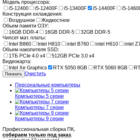
Модель процессора:
i5-12400
i5-12400F
i5-13400F
i5-14400F
i5-146
Конструкция охлаждения:
Воздушное
Жидкостное
Объем памяти ОЗУ:
16GB DDR-4
16GB DDR-5
32GB DDR-5
Чипсет мат. платы:
Intel B860
Intel H810
intel B760
intel H610
intel Z
Объем накопителя SSD:
1ТБ PCIe 4.0 x4
512GB PCIe 3.0 x4
Видеокарта:
Intel Xe Graphics
RTX 5050 8GB
RTX 5060 8GB
RT
Очистить
Персональные компьютеры
Компьютеры 5 серии
Компьютеры 7 серии
Компьютеры 9 серии
Профессиональная сборка ПК,
собираем только под заказ
.