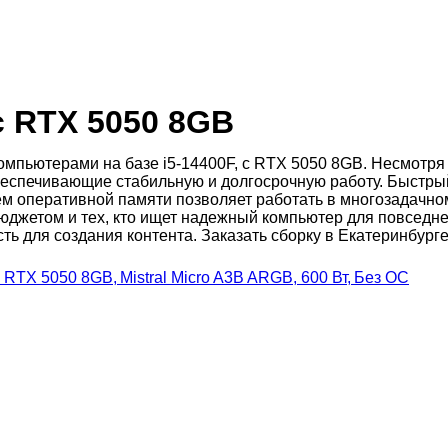
с RTX 5050 8GB
мпьютерами на базе i5-14400F, с RTX 5050 8GB. Несмотря 
беспечивающие стабильную и долгосрочную работу. Быстры
ем оперативной памяти позволяет работать в многозадачн
юджетом и тех, кто ищет надежный компьютер для повседне
ь для создания контента. Заказать сборку в Екатеринбурге,
 RTX 5050 8GB, Mistral Micro A3B ARGB, 600 Вт, Без ОС