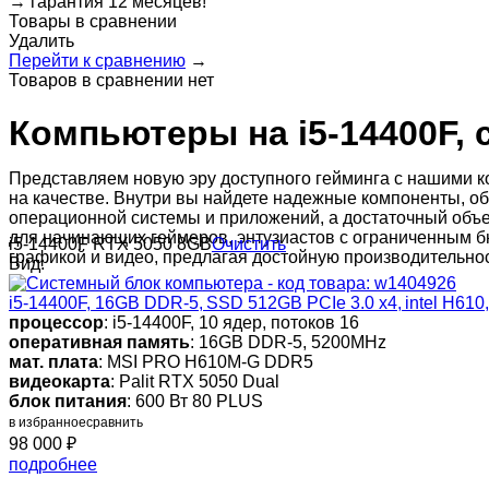
→
гарантия 12 месяцев!
Товары в сравнении
Удалить
Перейти к сравнению
→
Товаров в сравнении нет
Компьютеры на i5-14400F, 
Представляем новую эру доступного гейминга с нашими ко
на качестве. Внутри вы найдете надежные компоненты, о
операционной системы и приложений, а достаточный объ
для начинающих геймеров, энтузиастов с ограниченным б
i5-14400F
RTX 5050 8GB
Очистить
графикой и видео, предлагая достойную производительност
Вид:
i5-14400F, 16GB DDR-5, SSD 512GB PCIe 3.0 x4, intel H610,
процессор
: i5-14400F, 10 ядер, потоков 16
оперативная память
: 16GB DDR-5, 5200MHz
мат. плата
: MSI PRO H610M-G DDR5
видеокарта
: Palit RTX 5050 Dual
блок питания
: 600 Вт 80 PLUS
в избранное
сравнить
98 000
₽
подробнее