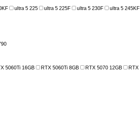
00KF
ultra 5 225
ultra 5 225F
ultra 5 230F
ultra 5 245KF
790
X 5060Ti 16GB
RTX 5060Ti 8GB
RTX 5070 12GB
RTX 